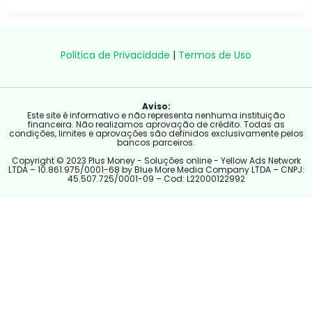
Politica de Privacidade
|
Termos de Uso
Aviso:
Este site é informativo e não representa nenhuma instituição
financeira. Não realizamos aprovação de crédito. Todas as
condições, limites e aprovações são definidos exclusivamente pelos
bancos parceiros.
Copyright © 2023 Plus Money - Soluções online - Yellow Ads Network
LTDA – 10.861.975/0001-68 by Blue More Media Company LTDA – CNPJ:
45.507.725/0001-09 – Cod: L22000122992