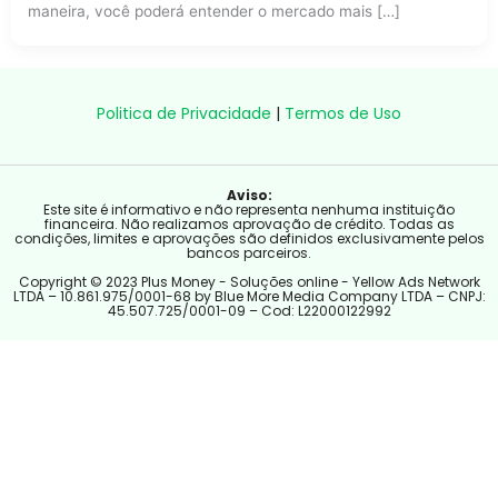
maneira, você poderá entender o mercado mais […]
Politica de Privacidade
|
Termos de Uso
Aviso:
Este site é informativo e não representa nenhuma instituição
financeira. Não realizamos aprovação de crédito. Todas as
condições, limites e aprovações são definidos exclusivamente pelos
bancos parceiros.
Copyright © 2023 Plus Money - Soluções online - Yellow Ads Network
LTDA – 10.861.975/0001-68 by Blue More Media Company LTDA – CNPJ:
45.507.725/0001-09 – Cod: L22000122992